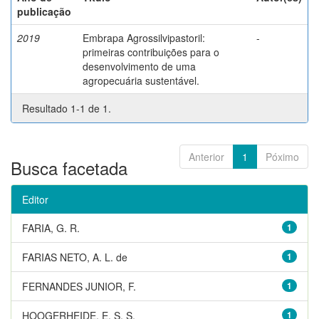
publicação
2019
Embrapa Agrossilvipastoril:
-
primeiras contribuições para o
desenvolvimento de uma
agropecuária sustentável.
Resultado 1-1 de 1.
Anterior
1
Póximo
Busca facetada
Editor
FARIA, G. R.
1
FARIAS NETO, A. L. de
1
FERNANDES JUNIOR, F.
1
HOOGERHEIDE, E. S. S.
1