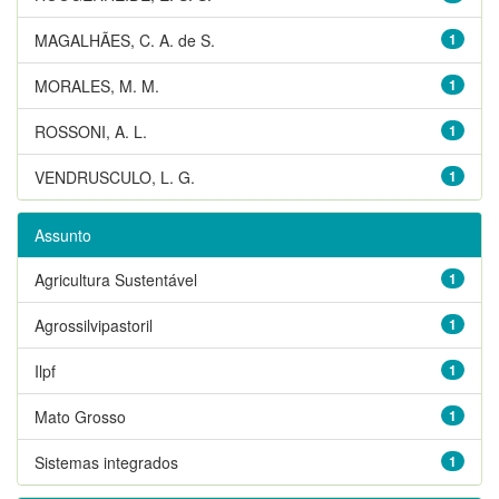
MAGALHÃES, C. A. de S.
1
MORALES, M. M.
1
ROSSONI, A. L.
1
VENDRUSCULO, L. G.
1
Assunto
Agricultura Sustentável
1
Agrossilvipastoril
1
Ilpf
1
Mato Grosso
1
Sistemas integrados
1