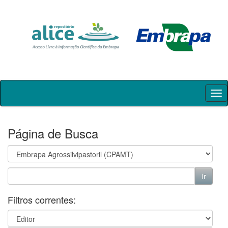
Skip
navigation
Página de Busca
Filtros correntes: