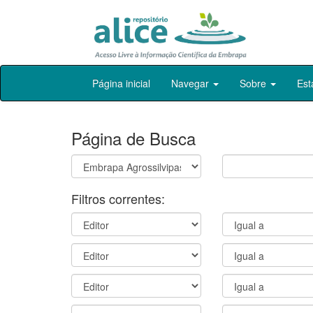
Skip
Página inicial
Navegar
Sobre
Est
navigation
Página de Busca
Filtros correntes: