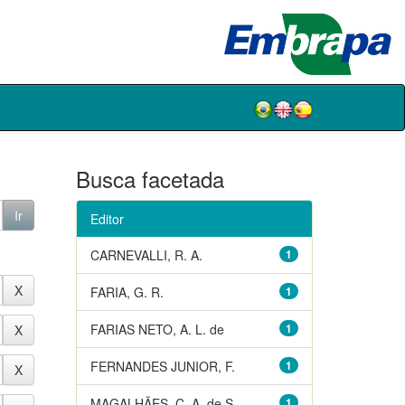
Busca facetada
Editor
CARNEVALLI, R. A.
1
FARIA, G. R.
1
FARIAS NETO, A. L. de
1
FERNANDES JUNIOR, F.
1
MAGALHÃES, C. A. de S.
1