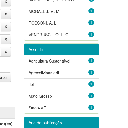
MORALES, M. M.
1
ROSSONI, A. L.
1
VENDRUSCULO, L. G.
1
Assunto
Agricultura Sustentável
1
Agrossilvipastoril
1
Ilpf
1
Mato Grosso
1
Sinop-MT
1
Ano de publicação
tor(es)