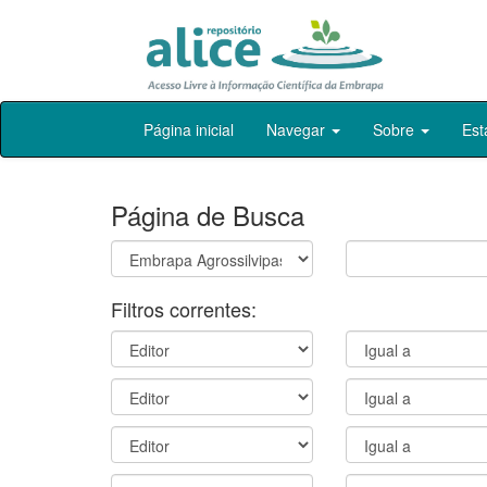
Skip
Página inicial
Navegar
Sobre
Est
navigation
Página de Busca
Filtros correntes: