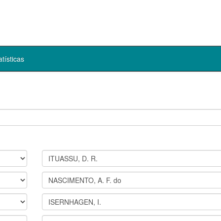
atísticas