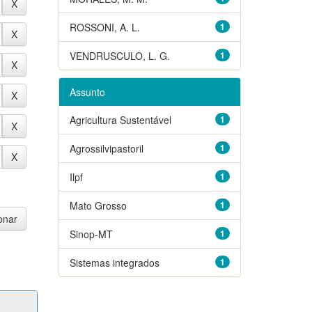
ROSSONI, A. L.
1
VENDRUSCULO, L. G.
1
Assunto
Agricultura Sustentável
1
Agrossilvipastoril
1
Ilpf
1
Mato Grosso
1
Sinop-MT
1
Sistemas integrados
1