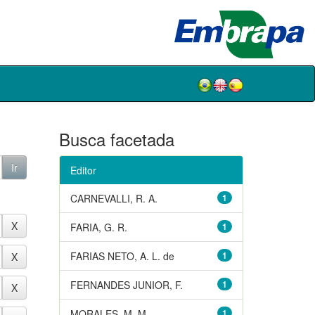
Busca facetada
Editor
CARNEVALLI, R. A.
1
FARIA, G. R.
1
FARIAS NETO, A. L. de
1
FERNANDES JUNIOR, F.
1
MORALES, M. M.
1