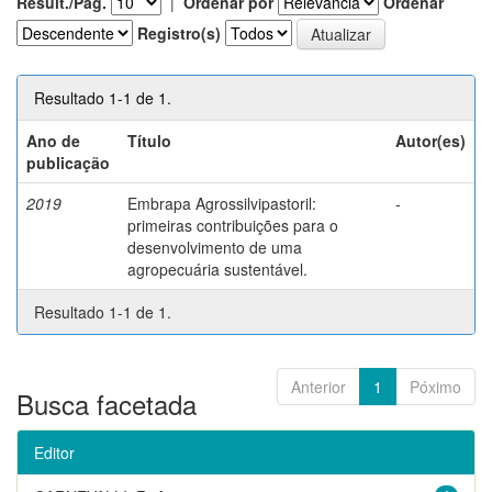
Result./Pág.
|
Ordenar por
Ordenar
Registro(s)
Resultado 1-1 de 1.
Ano de
Título
Autor(es)
publicação
2019
Embrapa Agrossilvipastoril:
-
primeiras contribuições para o
desenvolvimento de uma
agropecuária sustentável.
Resultado 1-1 de 1.
Anterior
1
Póximo
Busca facetada
Editor