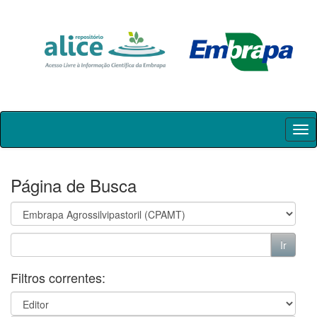
Skip
navigation
Página de Busca
Filtros correntes: