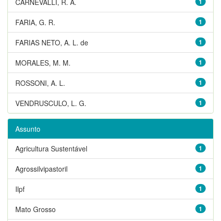
CARNEVALLI, R. A.
1
FARIA, G. R.
1
FARIAS NETO, A. L. de
1
MORALES, M. M.
1
ROSSONI, A. L.
1
VENDRUSCULO, L. G.
1
Assunto
Agricultura Sustentável
1
Agrossilvipastoril
1
Ilpf
1
Mato Grosso
1