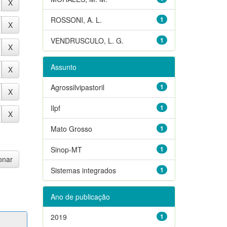
ROSSONI, A. L.
1
VENDRUSCULO, L. G.
1
Assunto
Agrossilvipastoril
1
Ilpf
1
Mato Grosso
1
Sinop-MT
1
Sistemas integrados
1
Ano de publicação
2019
1