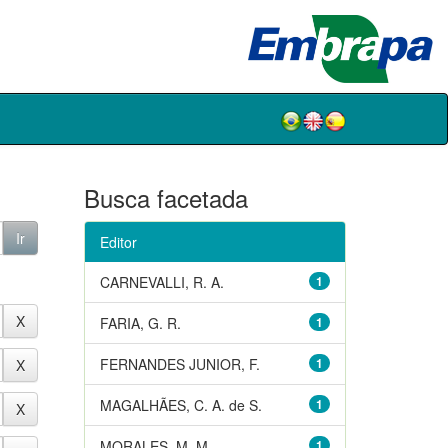
Busca facetada
Editor
CARNEVALLI, R. A.
1
FARIA, G. R.
1
FERNANDES JUNIOR, F.
1
MAGALHÃES, C. A. de S.
1
MORALES, M. M.
1