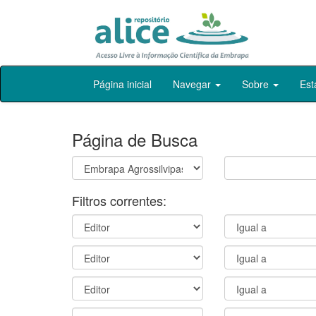
Skip
Página inicial
Navegar
Sobre
Est
navigation
Página de Busca
Filtros correntes: