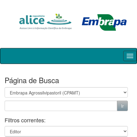
Skip
navigation
Página de Busca
Filtros correntes: