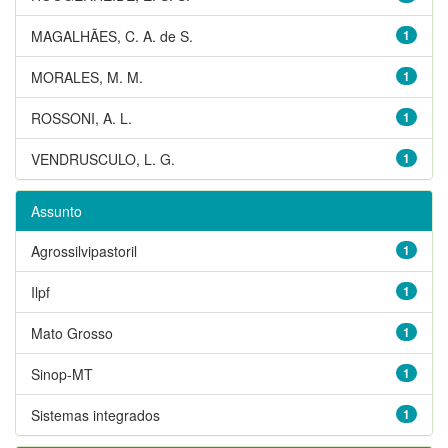
MAGALHÃES, C. A. de S.
1
MORALES, M. M.
1
ROSSONI, A. L.
1
VENDRUSCULO, L. G.
1
Assunto
Agrossilvipastoril
1
Ilpf
1
Mato Grosso
1
Sinop-MT
1
Sistemas integrados
1