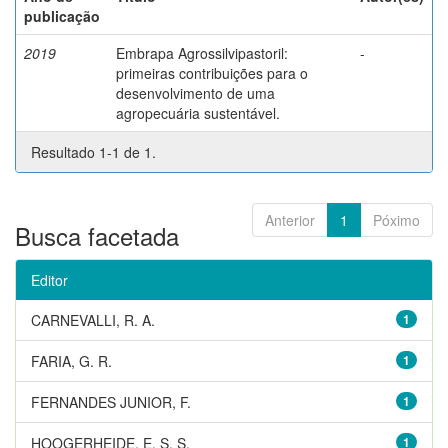
publicação
2019
Embrapa Agrossilvipastoril:
-
primeiras contribuições para o
desenvolvimento de uma
agropecuária sustentável.
Resultado 1-1 de 1.
Anterior
1
Póximo
Busca facetada
Editor
CARNEVALLI, R. A.
1
FARIA, G. R.
1
FERNANDES JUNIOR, F.
1
HOOGERHEIDE, E. S. S.
1