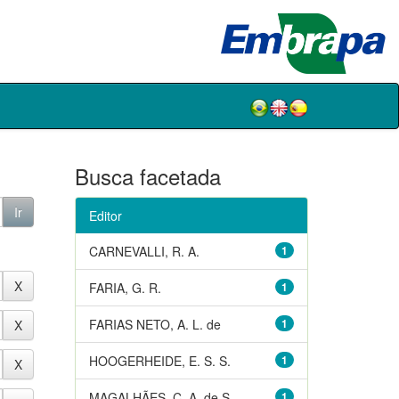
Busca facetada
Editor
CARNEVALLI, R. A.
1
FARIA, G. R.
1
FARIAS NETO, A. L. de
1
HOOGERHEIDE, E. S. S.
1
MAGALHÃES, C. A. de S.
1