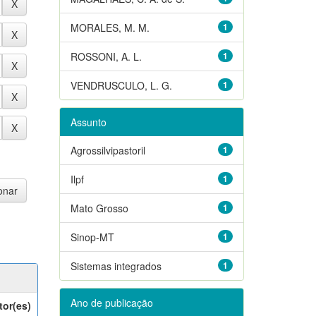
MORALES, M. M.
1
ROSSONI, A. L.
1
VENDRUSCULO, L. G.
1
Assunto
Agrossilvipastoril
1
Ilpf
1
Mato Grosso
1
Sinop-MT
1
Sistemas integrados
1
Ano de publicação
tor(es)