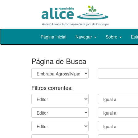
Skip
Página inicial
Navegar
Sobre
Est
navigation
Página de Busca
Filtros correntes: