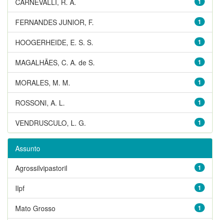
CARNEVALLI, R. A.
1
FERNANDES JUNIOR, F.
1
HOOGERHEIDE, E. S. S.
1
MAGALHÃES, C. A. de S.
1
MORALES, M. M.
1
ROSSONI, A. L.
1
VENDRUSCULO, L. G.
1
Assunto
Agrossilvipastoril
1
Ilpf
1
Mato Grosso
1