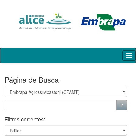
Skip
navigation
Página de Busca
Filtros correntes: