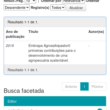
Result./Pág.
|
Ordenar por
Ordenar
Registro(s)
Resultado 1-1 de 1.
Ano de
Título
Autor(es)
publicação
2019
Embrapa Agrossilvipastoril:
-
primeiras contribuições para o
desenvolvimento de uma
agropecuária sustentável.
Resultado 1-1 de 1.
Anterior
1
Póximo
Busca facetada
Editor