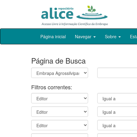
Skip
Página inicial
Navegar
Sobre
Est
navigation
Página de Busca
Filtros correntes: