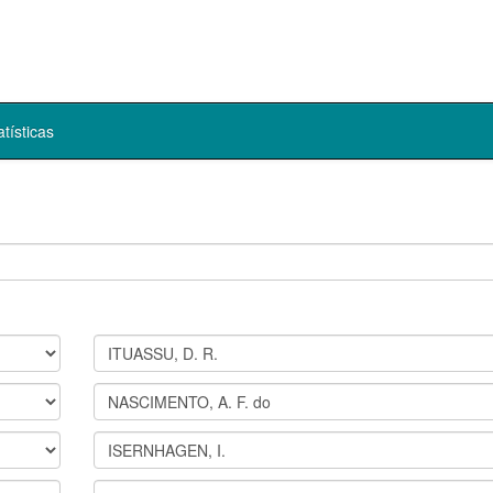
atísticas