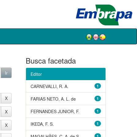
Busca facetada
Editor
CARNEVALLI, R. A.
1
FARIAS NETO, A. L. de
1
FERNANDES JUNIOR, F.
1
IKEDA, F. S.
1
MAGALHÃES, C. A. de S.
1