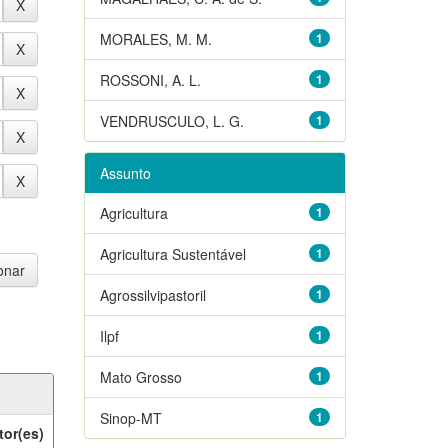
MORALES, M. M.
1
ROSSONI, A. L.
1
VENDRUSCULO, L. G.
1
Assunto
Agricultura
1
Agricultura Sustentável
1
Agrossilvipastoril
1
Ilpf
1
Mato Grosso
1
Sinop-MT
1
tor(es)