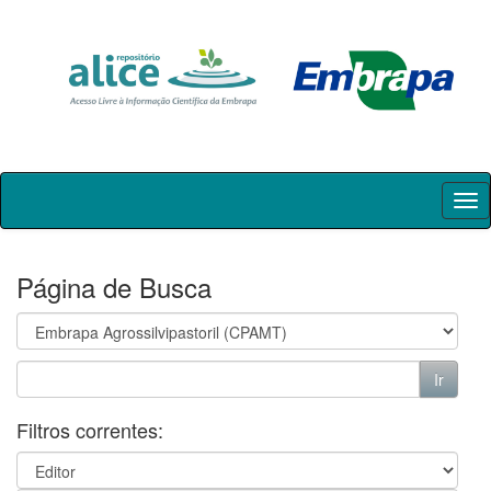
Skip
navigation
Página de Busca
Filtros correntes: