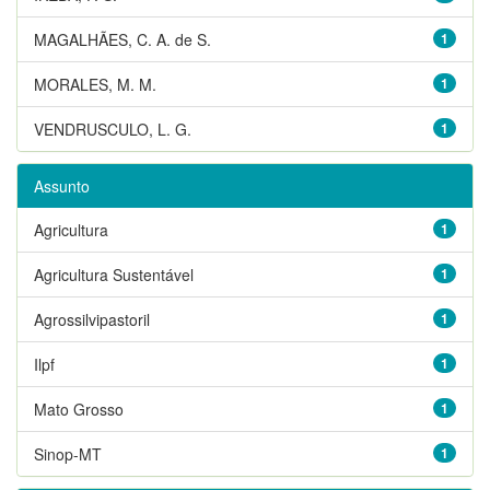
MAGALHÃES, C. A. de S.
1
MORALES, M. M.
1
VENDRUSCULO, L. G.
1
Assunto
Agricultura
1
Agricultura Sustentável
1
Agrossilvipastoril
1
Ilpf
1
Mato Grosso
1
Sinop-MT
1