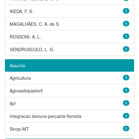
IKEDA, F. S.
1
MAGALHÃES, C. A. de S.
1
ROSSONI, A. L.
1
VENDRUSCULO, L. G.
1
Assunto
Agricultura
1
Agrossilvipastoril
1
Ilpf
1
Integracao lavoura-pecuaria-floresta
1
Sinop-MT
1