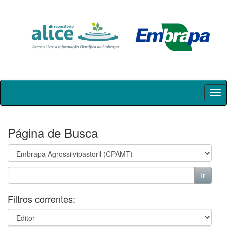
Skip
navigation
Página de Busca
Filtros correntes: