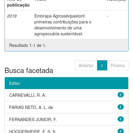
publicação
2019
Embrapa Agrossilvipastoril:
-
primeiras contribuições para o
desenvolvimento de uma
agropecuária sustentável.
Resultado 1-1 de 1.
Anterior
1
Póximo
Busca facetada
Editor
CARNEVALLI, R. A.
1
FARIAS NETO, A. L. de
1
FERNANDES JUNIOR, F.
1
HOOGERHEIDE, E. S. S.
1