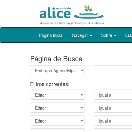
Skip
Página inicial
Navegar
Sobre
Est
navigation
Página de Busca
Filtros correntes: