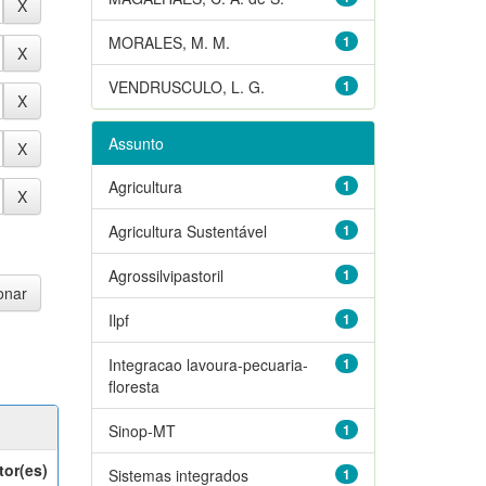
MORALES, M. M.
1
VENDRUSCULO, L. G.
1
Assunto
Agricultura
1
Agricultura Sustentável
1
Agrossilvipastoril
1
Ilpf
1
Integracao lavoura-pecuaria-
1
floresta
Sinop-MT
1
tor(es)
Sistemas integrados
1