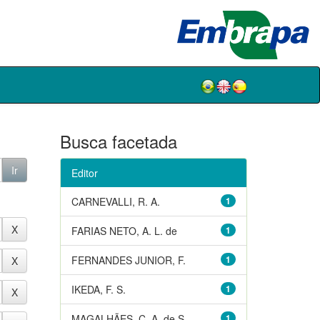
Busca facetada
Editor
CARNEVALLI, R. A.
1
FARIAS NETO, A. L. de
1
FERNANDES JUNIOR, F.
1
IKEDA, F. S.
1
MAGALHÃES, C. A. de S.
1