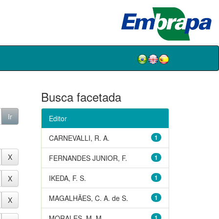
Busca facetada
Editor
CARNEVALLI, R. A.
1
FERNANDES JUNIOR, F.
1
IKEDA, F. S.
1
MAGALHÃES, C. A. de S.
1
MORALES, M. M.
1