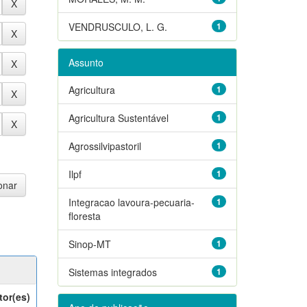
VENDRUSCULO, L. G.
1
Assunto
Agricultura
1
Agricultura Sustentável
1
Agrossilvipastoril
1
Ilpf
1
Integracao lavoura-pecuaria-
1
floresta
Sinop-MT
1
Sistemas integrados
1
tor(es)