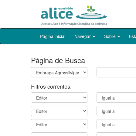
Skip
Página inicial
Navegar
Sobre
Est
navigation
Página de Busca
Filtros correntes: