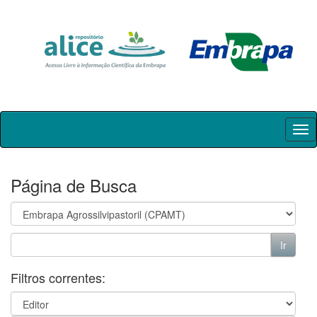
Skip
navigation
Página de Busca
Filtros correntes: