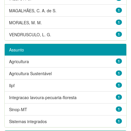
MAGALHÃES, C. A. de S.
1
MORALES, M. M.
1
VENDRUSCULO, L. G.
1
Assunto
Agricultura
1
Agricultura Sustentável
1
Ilpf
1
Integracao lavoura-pecuaria-floresta
1
Sinop-MT
1
Sistemas integrados
1