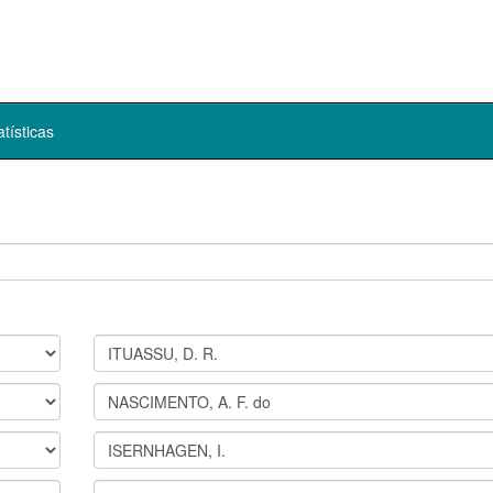
atísticas