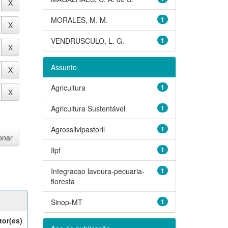
MORALES, M. M.
1
VENDRUSCULO, L. G.
1
Assunto
Agricultura
1
Agricultura Sustentável
1
Agrossilvipastoril
1
Ilpf
1
Integracao lavoura-pecuaria-
1
floresta
Sinop-MT
1
tor(es)