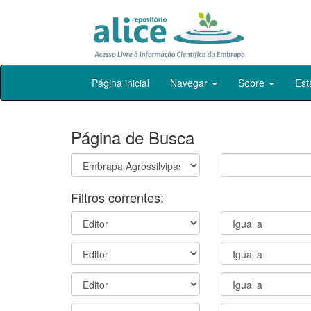
Skip
Página inicial
Navegar
Sobre
Est
navigation
Página de Busca
Filtros correntes: