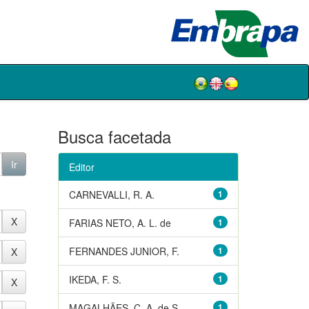
Busca facetada
Editor
CARNEVALLI, R. A.
1
FARIAS NETO, A. L. de
1
FERNANDES JUNIOR, F.
1
IKEDA, F. S.
1
MAGALHÃES, C. A. de S.
1