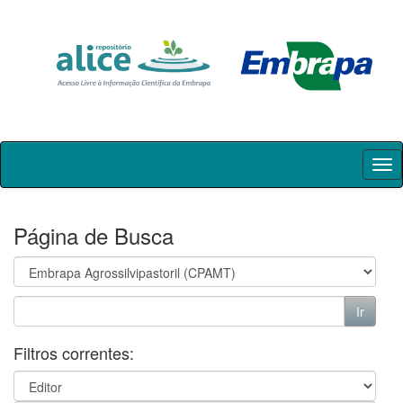
Skip
navigation
Página de Busca
Filtros correntes: