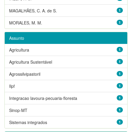
MAGALHÃES, C. A. de S.
1
MORALES, M. M.
1
Assunto
Agricultura
1
Agricultura Sustentável
1
Agrossilvipastoril
1
Ilpf
1
Integracao lavoura-pecuaria-floresta
1
Sinop-MT
1
Sistemas integrados
1