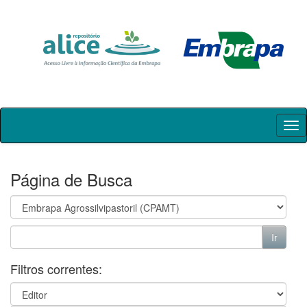
Skip
navigation
Página de Busca
Filtros correntes: