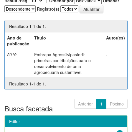
Result./Pág.
|
Ordenar por
Ordenar
Registro(s)
Resultado 1-1 de 1.
Ano de
Título
Autor(es)
publicação
2019
Embrapa Agrossilvipastoril:
-
primeiras contribuições para o
desenvolvimento de uma
agropecuária sustentável.
Resultado 1-1 de 1.
Anterior
1
Póximo
Busca facetada
Editor