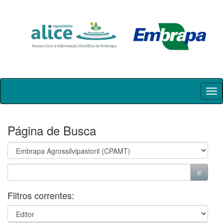
Skip
navigation
Página de Busca
Filtros correntes: