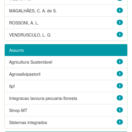
MAGALHÃES, C. A. de S.
1
ROSSONI, A. L.
1
VENDRUSCULO, L. G.
1
Assunto
Agricultura Sustentável
1
Agrossilvipastoril
1
Ilpf
1
Integracao lavoura-pecuaria-floresta
1
Sinop-MT
1
Sistemas integrados
1