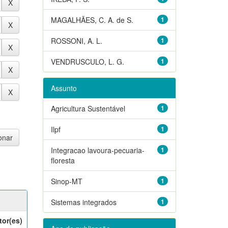
MAGALHÃES, C. A. de S.
1
ROSSONI, A. L.
1
VENDRUSCULO, L. G.
1
Assunto
Agricultura Sustentável
1
Ilpf
1
Integracao lavoura-pecuaria-
1
floresta
Sinop-MT
1
Sistemas integrados
1
tor(es)