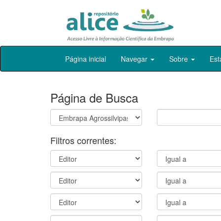
Skip
Página inicial
Navegar
Sobre
Est
navigation
Página de Busca
Filtros correntes: