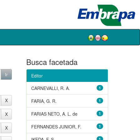
Busca facetada
Editor
CARNEVALLI, R. A.
1
FARIA, G. R.
1
FARIAS NETO, A. L. de
1
FERNANDES JUNIOR, F.
1
IKEDA, F. S.
1