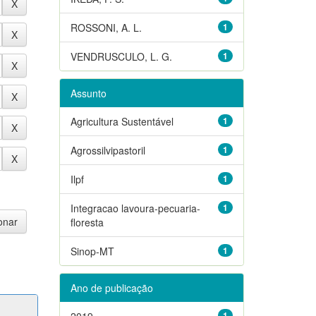
ROSSONI, A. L.
1
VENDRUSCULO, L. G.
1
Assunto
Agricultura Sustentável
1
Agrossilvipastoril
1
Ilpf
1
Integracao lavoura-pecuaria-
1
floresta
Sinop-MT
1
Ano de publicação
2019
1