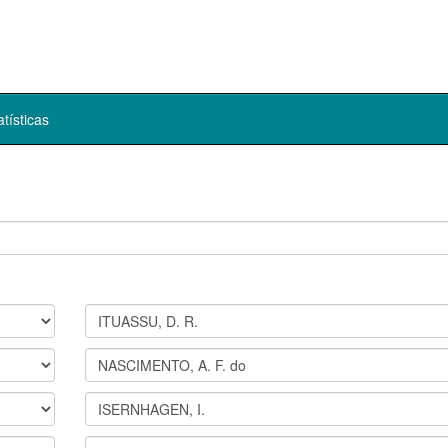
atísticas