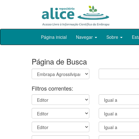
Skip
Página inicial
Navegar
Sobre
Est
navigation
Página de Busca
Filtros correntes: