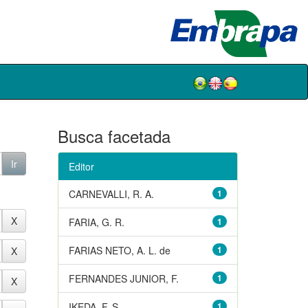
Busca facetada
Editor
CARNEVALLI, R. A.
1
FARIA, G. R.
1
FARIAS NETO, A. L. de
1
FERNANDES JUNIOR, F.
1
IKEDA, F. S.
1