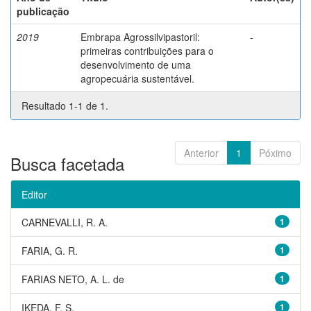
publicação
2019
Embrapa Agrossilvipastoril:
-
primeiras contribuições para o
desenvolvimento de uma
agropecuária sustentável.
Resultado 1-1 de 1.
Anterior
1
Póximo
Busca facetada
Editor
CARNEVALLI, R. A.
1
FARIA, G. R.
1
FARIAS NETO, A. L. de
1
IKEDA, F. S.
1