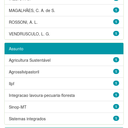
MAGALHÃES, C. A. de S.
1
ROSSONI, A. L.
1
VENDRUSCULO, L. G.
1
Assunto
Agricultura Sustentável
1
Agrossilvipastoril
1
Ilpf
1
Integracao lavoura-pecuaria-floresta
1
Sinop-MT
1
Sistemas integrados
1