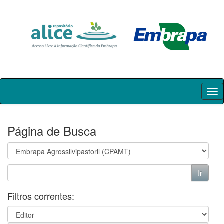
Skip
navigation
Página de Busca
Filtros correntes: