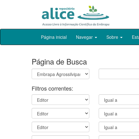
Skip
Página inicial
Navegar
Sobre
Est
navigation
Página de Busca
Filtros correntes: