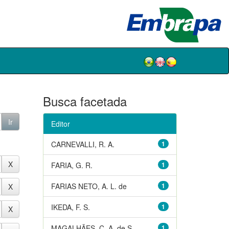
Busca facetada
Editor
CARNEVALLI, R. A.
1
FARIA, G. R.
1
FARIAS NETO, A. L. de
1
IKEDA, F. S.
1
MAGALHÃES, C. A. de S.
1