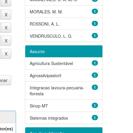
MORALES, M. M.
1
ROSSONI, A. L.
1
VENDRUSCULO, L. G.
1
Assunto
Agricultura Sustentável
1
Agrossilvipastoril
1
Integracao lavoura-pecuaria-
1
floresta
Sinop-MT
1
Sistemas integrados
1
tor(es)