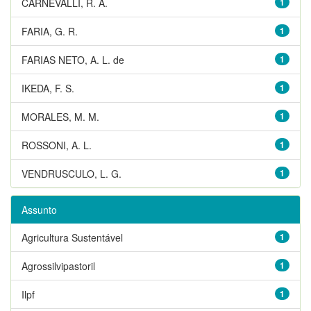
CARNEVALLI, R. A.
1
FARIA, G. R.
1
FARIAS NETO, A. L. de
1
IKEDA, F. S.
1
MORALES, M. M.
1
ROSSONI, A. L.
1
VENDRUSCULO, L. G.
1
Assunto
Agricultura Sustentável
1
Agrossilvipastoril
1
Ilpf
1