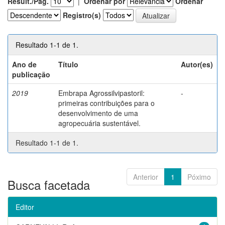
Result./Pág.
|
Ordenar por
Ordenar
Registro(s)
Resultado 1-1 de 1.
Ano de
Título
Autor(es)
publicação
2019
Embrapa Agrossilvipastoril:
-
primeiras contribuições para o
desenvolvimento de uma
agropecuária sustentável.
Resultado 1-1 de 1.
Anterior
1
Póximo
Busca facetada
Editor