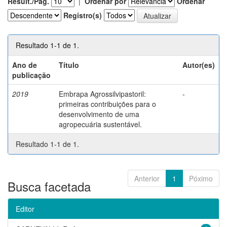
Result./Pág.
|
Ordenar por
Ordenar
Registro(s)
Resultado 1-1 de 1.
Ano de
Título
Autor(es)
publicação
2019
Embrapa Agrossilvipastoril:
-
primeiras contribuições para o
desenvolvimento de uma
agropecuária sustentável.
Resultado 1-1 de 1.
Anterior
1
Póximo
Busca facetada
Editor