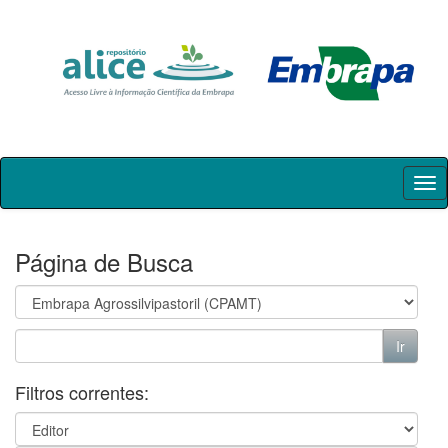
Skip
navigation
Página de Busca
Filtros correntes: