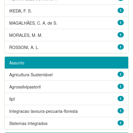
IKEDA, F. S.
1
MAGALHÃES, C. A. de S.
1
MORALES, M. M.
1
ROSSONI, A. L.
1
Assunto
Agricultura Sustentável
1
Agrossilvipastoril
1
Ilpf
1
Integracao lavoura-pecuaria-floresta
1
Sistemas integrados
1