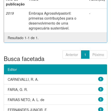
publicação
2019
Embrapa Agrossilvipastoril:
-
primeiras contribuições para o
desenvolvimento de uma
agropecuária sustentável.
Resultado 1-1 de 1.
Anterior
1
Póximo
Busca facetada
Editor
CARNEVALLI, R. A.
1
FARIA, G. R.
1
FARIAS NETO, A. L. de
1
FERNANDES JUNIOR, F.
1