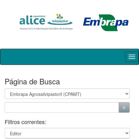
Skip
navigation
Página de Busca
Filtros correntes: