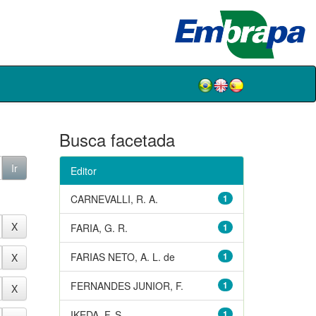
Busca facetada
Editor
CARNEVALLI, R. A.
1
FARIA, G. R.
1
FARIAS NETO, A. L. de
1
FERNANDES JUNIOR, F.
1
IKEDA, F. S.
1