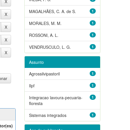
MAGALHÃES, C. A. de S.
1
MORALES, M. M.
1
ROSSONI, A. L.
1
VENDRUSCULO, L. G.
1
Assunto
Agrossilvipastoril
1
Ilpf
1
Integracao lavoura-pecuaria-
1
floresta
Sistemas integrados
1
tor(es)