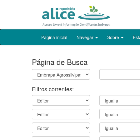
Skip
Página inicial
Navegar
Sobre
Est
navigation
Página de Busca
Filtros correntes: