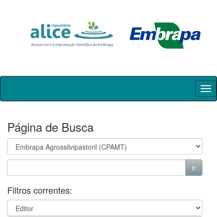
Skip
navigation
Página de Busca
Filtros correntes: