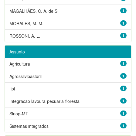
MAGALHÃES, C. A. de S.
1
MORALES, M. M.
1
ROSSONI, A. L.
1
Assunto
Agricultura
1
Agrossilvipastoril
1
Ilpf
1
Integracao lavoura-pecuaria-floresta
1
Sinop-MT
1
Sistemas integrados
1