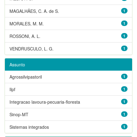
MAGALHÃES, C. A. de S.
1
MORALES, M. M.
1
ROSSONI, A. L.
1
VENDRUSCULO, L. G.
1
Assunto
Agrossilvipastoril
1
Ilpf
1
Integracao lavoura-pecuaria-floresta
1
Sinop-MT
1
Sistemas integrados
1