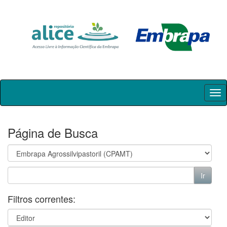
Skip
navigation
Página de Busca
Filtros correntes: