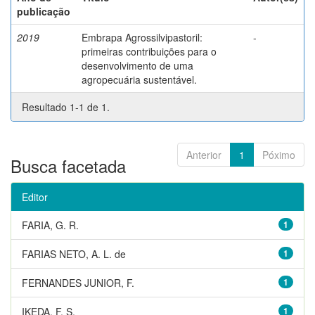
publicação
2019
Embrapa Agrossilvipastoril:
-
primeiras contribuições para o
desenvolvimento de uma
agropecuária sustentável.
Resultado 1-1 de 1.
Anterior
1
Póximo
Busca facetada
Editor
FARIA, G. R.
1
FARIAS NETO, A. L. de
1
FERNANDES JUNIOR, F.
1
IKEDA, F. S.
1