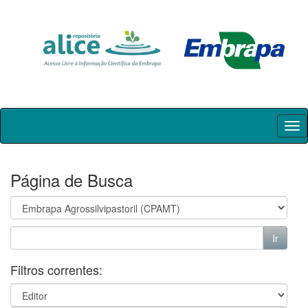
Skip
navigation
Página de Busca
Filtros correntes: