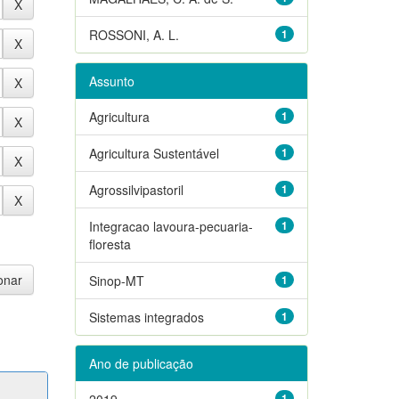
ROSSONI, A. L.
1
Assunto
Agricultura
1
Agricultura Sustentável
1
Agrossilvipastoril
1
Integracao lavoura-pecuaria-
1
floresta
Sinop-MT
1
Sistemas integrados
1
Ano de publicação
2019
1