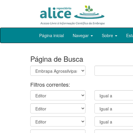
Skip
Página inicial
Navegar
Sobre
Est
navigation
Página de Busca
Filtros correntes: