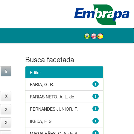
Busca facetada
Editor
FARIA, G. R.
1
FARIAS NETO, A. L. de
1
FERNANDES JUNIOR, F.
1
IKEDA, F. S.
1
MAGALHÃES, C. A. de S.
1