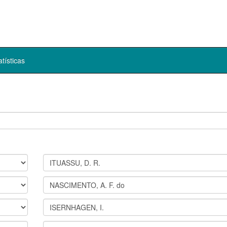
atísticas