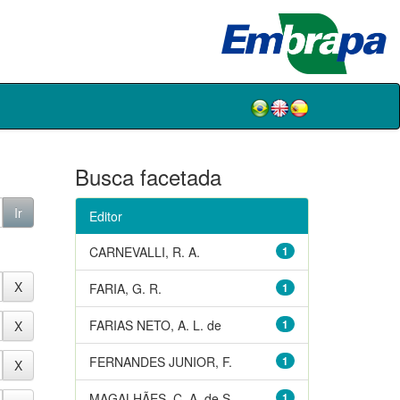
Busca facetada
Editor
CARNEVALLI, R. A.
1
FARIA, G. R.
1
FARIAS NETO, A. L. de
1
FERNANDES JUNIOR, F.
1
MAGALHÃES, C. A. de S.
1