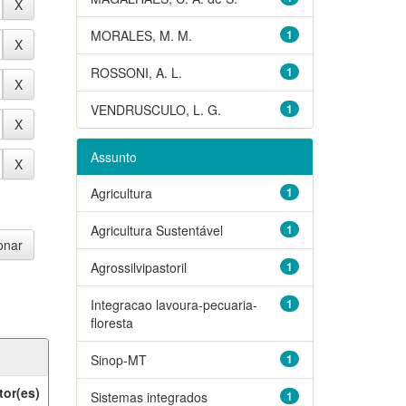
MORALES, M. M.
1
ROSSONI, A. L.
1
VENDRUSCULO, L. G.
1
Assunto
Agricultura
1
Agricultura Sustentável
1
Agrossilvipastoril
1
Integracao lavoura-pecuaria-
1
floresta
Sinop-MT
1
tor(es)
Sistemas integrados
1