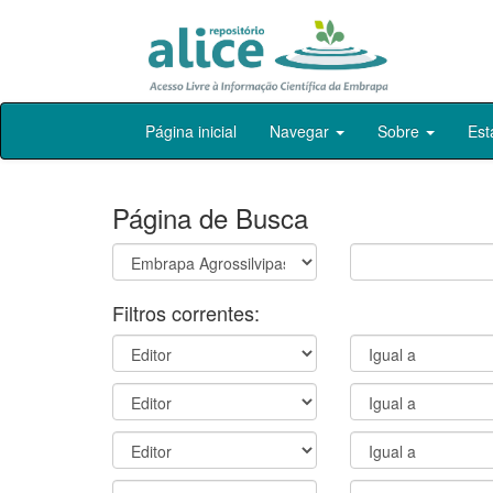
Skip
Página inicial
Navegar
Sobre
Est
navigation
Página de Busca
Filtros correntes: