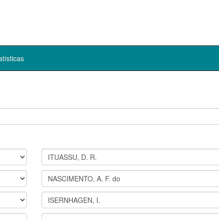
atísticas