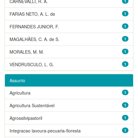
CARNEVALLI, R. A.
1
FARIAS NETO, A. L. de
1
FERNANDES JUNIOR, F.
1
MAGALHÃES, C. A. de S.
1
MORALES, M. M.
1
VENDRUSCULO, L. G.
1
Assunto
Agricultura
1
Agricultura Sustentável
1
Agrossilvipastoril
1
Integracao lavoura-pecuaria-floresta
1