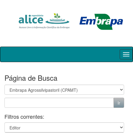
Skip
navigation
Página de Busca
Filtros correntes: