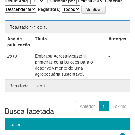
Result./Pág.
|
Ordenar por
Ordenar
Registro(s)
Resultado 1-1 de 1.
Ano de
Título
Autor(es)
publicação
2019
Embrapa Agrossilvipastoril:
-
primeiras contribuições para o
desenvolvimento de uma
agropecuária sustentável.
Resultado 1-1 de 1.
Anterior
1
Póximo
Busca facetada
Editor