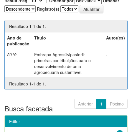
Result./Pág.
|
Ordenar por
Ordenar
Registro(s)
Resultado 1-1 de 1.
Ano de
Título
Autor(es)
publicação
2019
Embrapa Agrossilvipastoril:
-
primeiras contribuições para o
desenvolvimento de uma
agropecuária sustentável.
Resultado 1-1 de 1.
Anterior
1
Póximo
Busca facetada
Editor