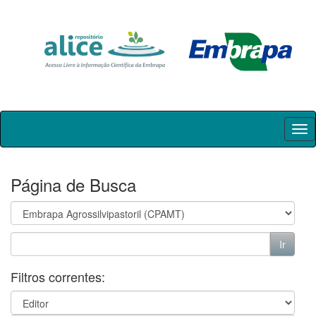
Skip
navigation
Página de Busca
Filtros correntes: