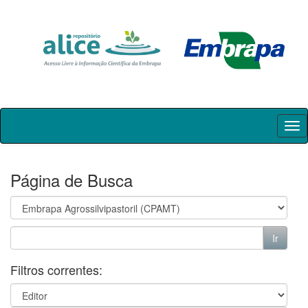
Skip
navigation
Página de Busca
Filtros correntes: