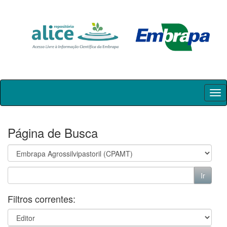
Skip
navigation
Página de Busca
Filtros correntes: