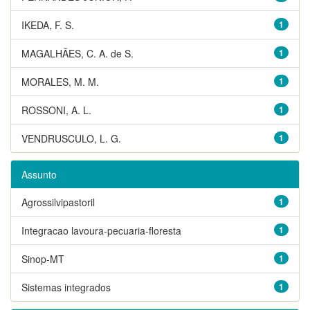
IKEDA, F. S.
1
MAGALHÃES, C. A. de S.
1
MORALES, M. M.
1
ROSSONI, A. L.
1
VENDRUSCULO, L. G.
1
Assunto
Agrossilvipastoril
1
Integracao lavoura-pecuaria-floresta
1
Sinop-MT
1
Sistemas integrados
1