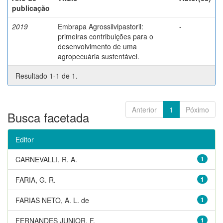
publicação
2019
Embrapa Agrossilvipastoril:
-
primeiras contribuições para o
desenvolvimento de uma
agropecuária sustentável.
Resultado 1-1 de 1.
Anterior
1
Póximo
Busca facetada
Editor
CARNEVALLI, R. A.
1
FARIA, G. R.
1
FARIAS NETO, A. L. de
1
FERNANDES JUNIOR, F.
1