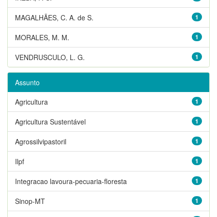
MAGALHÃES, C. A. de S.
1
MORALES, M. M.
1
VENDRUSCULO, L. G.
1
Assunto
Agricultura
1
Agricultura Sustentável
1
Agrossilvipastoril
1
Ilpf
1
Integracao lavoura-pecuaria-floresta
1
Sinop-MT
1