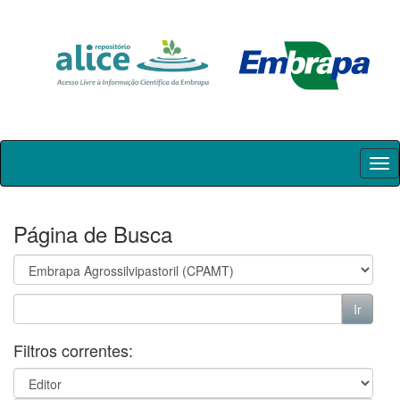
Skip
navigation
Página de Busca
Filtros correntes: