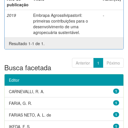
publicação
2019
Embrapa Agrossilvipastoril:
-
primeiras contribuições para o
desenvolvimento de uma
agropecuária sustentável.
Resultado 1-1 de 1.
Anterior
1
Póximo
Busca facetada
Editor
CARNEVALLI, R. A.
1
FARIA, G. R.
1
FARIAS NETO, A. L. de
1
IKEDA, F. S.
1