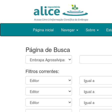
Skip
Página inicial
Navegar
Sobre
Est
navigation
Página de Busca
Filtros correntes: