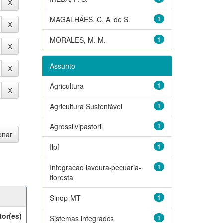
MAGALHÃES, C. A. de S.
1
MORALES, M. M.
1
Assunto
Agricultura
1
Agricultura Sustentável
1
Agrossilvipastoril
1
Ilpf
1
Integracao lavoura-pecuaria-
1
floresta
Sinop-MT
1
tor(es)
Sistemas integrados
1