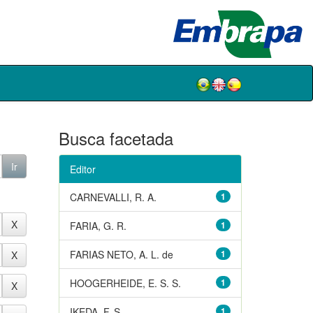
Busca facetada
Editor
CARNEVALLI, R. A.
1
FARIA, G. R.
1
FARIAS NETO, A. L. de
1
HOOGERHEIDE, E. S. S.
1
IKEDA, F. S.
1