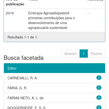
publicação
2019
Embrapa Agrossilvipastoril:
-
primeiras contribuições para o
desenvolvimento de uma
agropecuária sustentável.
Resultado 1-1 de 1.
Anterior
1
Póximo
Busca facetada
Editor
CARNEVALLI, R. A.
1
FARIA, G. R.
1
FARIAS NETO, A. L. de
1
HOOGERHEIDE, E. S. S.
1