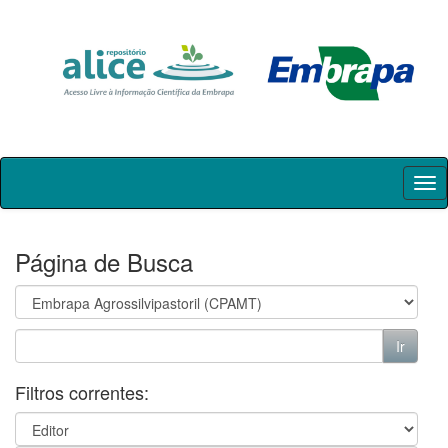
Skip
navigation
Página de Busca
Filtros correntes: