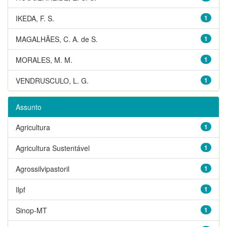
IKEDA, F. S.
1
MAGALHÃES, C. A. de S.
1
MORALES, M. M.
1
VENDRUSCULO, L. G.
1
Assunto
Agricultura
1
Agricultura Sustentável
1
Agrossilvipastoril
1
Ilpf
1
Sinop-MT
1