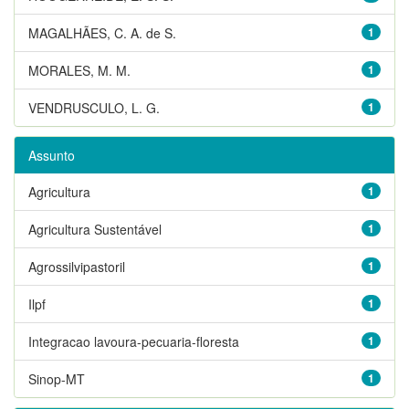
MAGALHÃES, C. A. de S.
1
MORALES, M. M.
1
VENDRUSCULO, L. G.
1
Assunto
Agricultura
1
Agricultura Sustentável
1
Agrossilvipastoril
1
Ilpf
1
Integracao lavoura-pecuaria-floresta
1
Sinop-MT
1