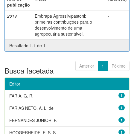
publicação
2019
Embrapa Agrossilvipastoril:
-
primeiras contribuições para o
desenvolvimento de uma
agropecuária sustentável.
Resultado 1-1 de 1.
Anterior
1
Póximo
Busca facetada
Editor
FARIA, G. R.
1
FARIAS NETO, A. L. de
1
FERNANDES JUNIOR, F.
1
HOOGERHEIDE, E. S. S.
1