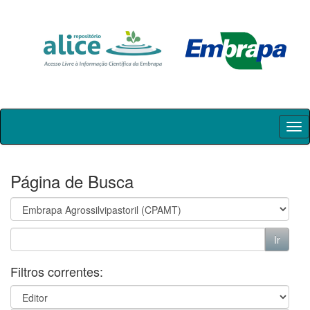
Skip
navigation
Página de Busca
Filtros correntes: