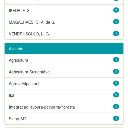
IKEDA, F. S.
1
MAGALHÃES, C. A. de S.
1
VENDRUSCULO, L. G.
1
Assunto
Agricultura
1
Agricultura Sustentável
1
Agrossilvipastoril
1
Ilpf
1
Integracao lavoura-pecuaria-floresta
1
Sinop-MT
1