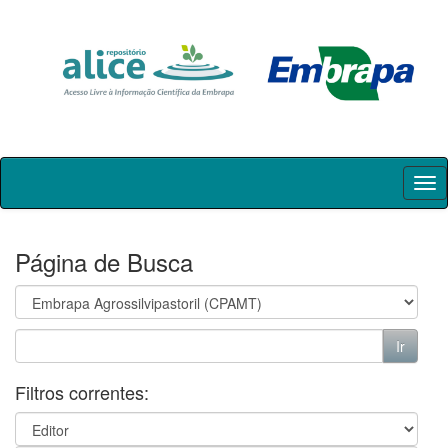
Skip
navigation
Página de Busca
Filtros correntes: