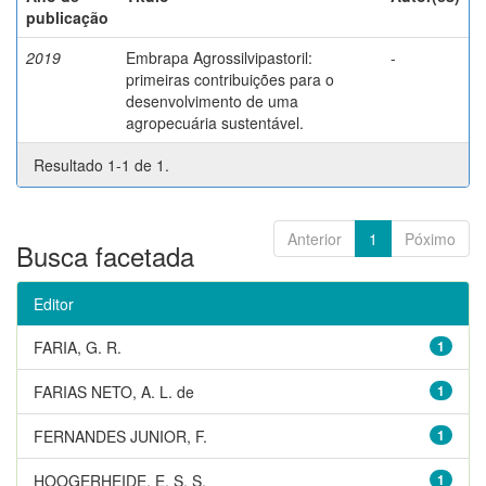
publicação
2019
Embrapa Agrossilvipastoril:
-
primeiras contribuições para o
desenvolvimento de uma
agropecuária sustentável.
Resultado 1-1 de 1.
Anterior
1
Póximo
Busca facetada
Editor
FARIA, G. R.
1
FARIAS NETO, A. L. de
1
FERNANDES JUNIOR, F.
1
HOOGERHEIDE, E. S. S.
1