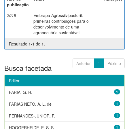
publicação
2019
Embrapa Agrossilvipastoril:
-
primeiras contribuições para o
desenvolvimento de uma
agropecuária sustentável.
Resultado 1-1 de 1.
Anterior
1
Póximo
Busca facetada
Editor
FARIA, G. R.
1
FARIAS NETO, A. L. de
1
FERNANDES JUNIOR, F.
1
HOOGERHEIDE, E. S. S.
1