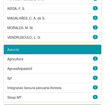
IKEDA, F. S.
1
MAGALHÃES, C. A. de S.
1
MORALES, M. M.
1
VENDRUSCULO, L. G.
1
Assunto
Agricultura
1
Agrossilvipastoril
1
Ilpf
1
Integracao lavoura-pecuaria-floresta
1
Sinop-MT
1