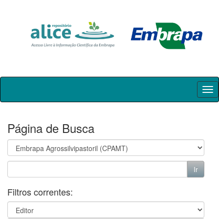
Skip
navigation
Página de Busca
Filtros correntes: