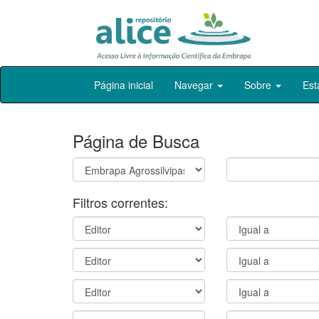
Skip
Página inicial
Navegar
Sobre
Est
navigation
Página de Busca
Filtros correntes: