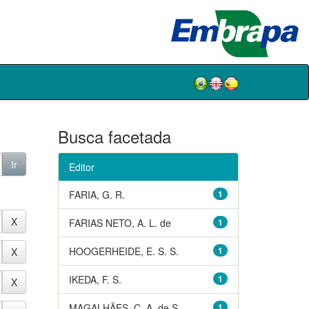
Busca facetada
Editor
FARIA, G. R.
1
FARIAS NETO, A. L. de
1
HOOGERHEIDE, E. S. S.
1
IKEDA, F. S.
1
MAGALHÃES, C. A. de S.
1