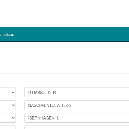
atísticas