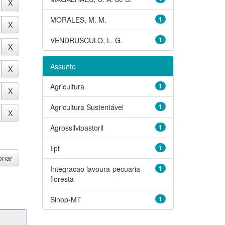
MORALES, M. M.
1
VENDRUSCULO, L. G.
1
Assunto
Agricultura
1
Agricultura Sustentável
1
Agrossilvipastoril
1
Ilpf
1
Integracao lavoura-pecuaria-
1
floresta
Sinop-MT
1