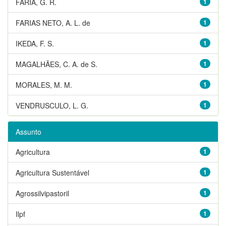
FARIA, G. R.
1
FARIAS NETO, A. L. de
1
IKEDA, F. S.
1
MAGALHÃES, C. A. de S.
1
MORALES, M. M.
1
VENDRUSCULO, L. G.
1
Assunto
Agricultura
1
Agricultura Sustentável
1
Agrossilvipastoril
1
Ilpf
1