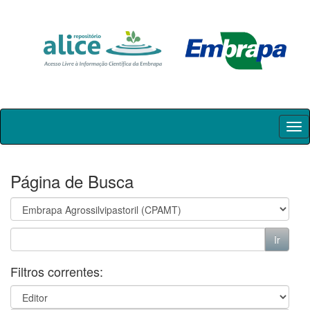
Skip
navigation
Página de Busca
Filtros correntes: