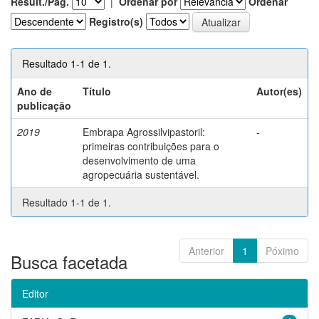
Result./Pág.
|
Ordenar por
Ordenar
Registro(s)
Resultado 1-1 de 1.
Ano de
Título
Autor(es)
publicação
2019
Embrapa Agrossilvipastoril:
-
primeiras contribuições para o
desenvolvimento de uma
agropecuária sustentável.
Resultado 1-1 de 1.
Anterior
1
Póximo
Busca facetada
Editor