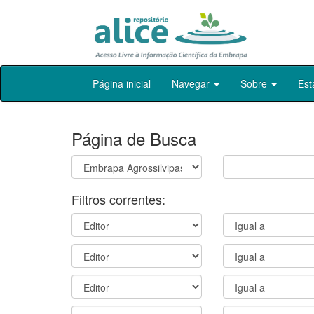
Skip
Página inicial
Navegar
Sobre
Est
navigation
Página de Busca
Filtros correntes: