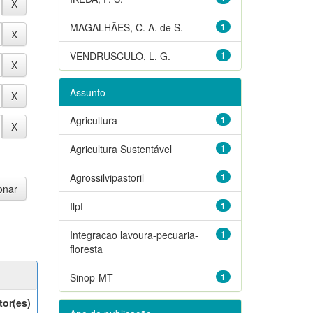
MAGALHÃES, C. A. de S.
1
VENDRUSCULO, L. G.
1
Assunto
Agricultura
1
Agricultura Sustentável
1
Agrossilvipastoril
1
Ilpf
1
Integracao lavoura-pecuaria-
1
floresta
Sinop-MT
1
tor(es)