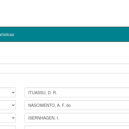
atísticas