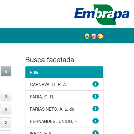
Busca facetada
Editor
CARNEVALLI, R. A.
1
FARIA, G. R.
1
FARIAS NETO, A. L. de
1
FERNANDES JUNIOR, F.
1
IKEDA, F. S.
1