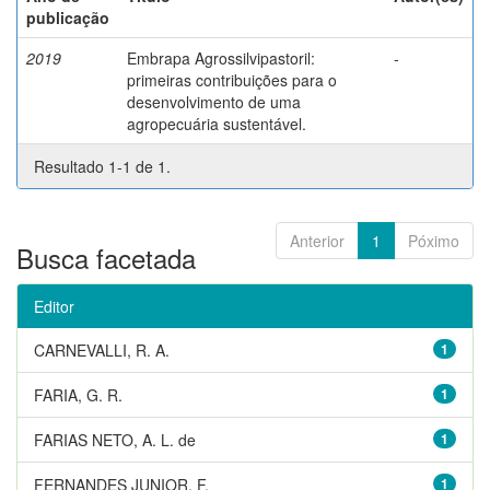
publicação
2019
Embrapa Agrossilvipastoril:
-
primeiras contribuições para o
desenvolvimento de uma
agropecuária sustentável.
Resultado 1-1 de 1.
Anterior
1
Póximo
Busca facetada
Editor
CARNEVALLI, R. A.
1
FARIA, G. R.
1
FARIAS NETO, A. L. de
1
FERNANDES JUNIOR, F.
1