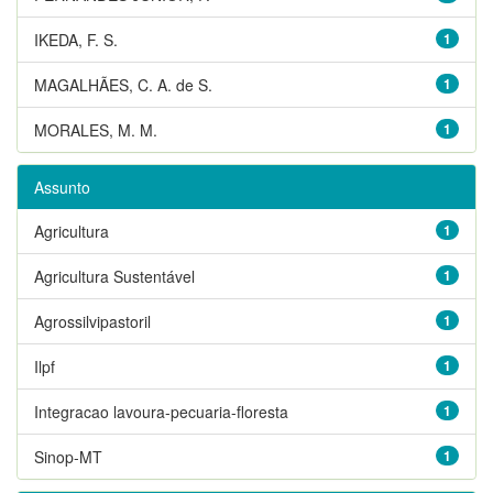
IKEDA, F. S.
1
MAGALHÃES, C. A. de S.
1
MORALES, M. M.
1
Assunto
Agricultura
1
Agricultura Sustentável
1
Agrossilvipastoril
1
Ilpf
1
Integracao lavoura-pecuaria-floresta
1
Sinop-MT
1