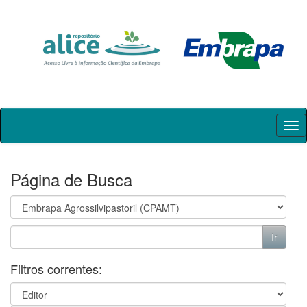
Skip
navigation
Página de Busca
Filtros correntes: