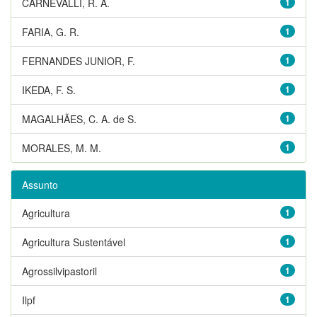
CARNEVALLI, R. A.
1
FARIA, G. R.
1
FERNANDES JUNIOR, F.
1
IKEDA, F. S.
1
MAGALHÃES, C. A. de S.
1
MORALES, M. M.
1
Assunto
Agricultura
1
Agricultura Sustentável
1
Agrossilvipastoril
1
Ilpf
1