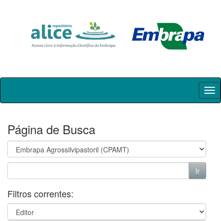
Skip
navigation
Página de Busca
Filtros correntes: