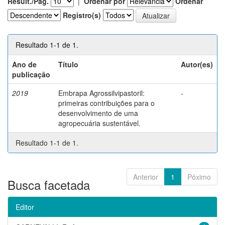
Result./Pág.
|
Ordenar por
Ordenar
Registro(s)
Resultado 1-1 de 1.
Ano de
Título
Autor(es)
publicação
2019
Embrapa Agrossilvipastoril:
-
primeiras contribuições para o
desenvolvimento de uma
agropecuária sustentável.
Resultado 1-1 de 1.
Anterior
1
Póximo
Busca facetada
Editor