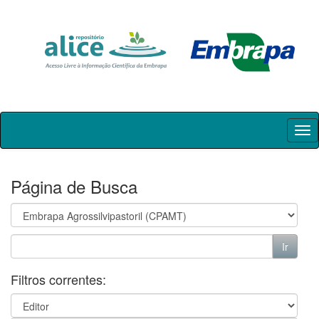
Skip
navigation
Página de Busca
Filtros correntes: