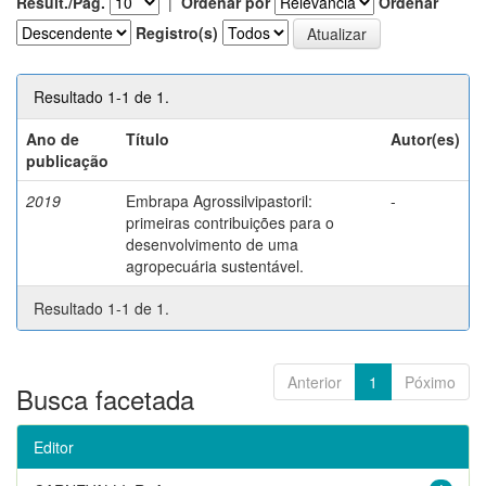
Result./Pág.
|
Ordenar por
Ordenar
Registro(s)
Resultado 1-1 de 1.
Ano de
Título
Autor(es)
publicação
2019
Embrapa Agrossilvipastoril:
-
primeiras contribuições para o
desenvolvimento de uma
agropecuária sustentável.
Resultado 1-1 de 1.
Anterior
1
Póximo
Busca facetada
Editor