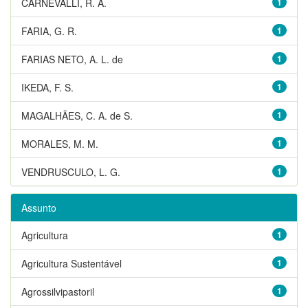
CARNEVALLI, R. A.
1
FARIA, G. R.
1
FARIAS NETO, A. L. de
1
IKEDA, F. S.
1
MAGALHÃES, C. A. de S.
1
MORALES, M. M.
1
VENDRUSCULO, L. G.
1
Assunto
Agricultura
1
Agricultura Sustentável
1
Agrossilvipastoril
1