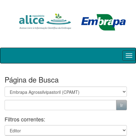
Skip
navigation
Página de Busca
Filtros correntes: