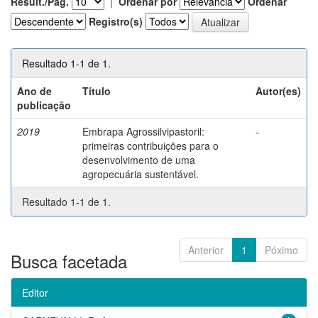
Result./Pág.
|
Ordenar por
Ordenar
Registro(s)
Resultado 1-1 de 1.
Ano de
Título
Autor(es)
publicação
2019
Embrapa Agrossilvipastoril:
-
primeiras contribuições para o
desenvolvimento de uma
agropecuária sustentável.
Resultado 1-1 de 1.
Anterior
1
Póximo
Busca facetada
Editor