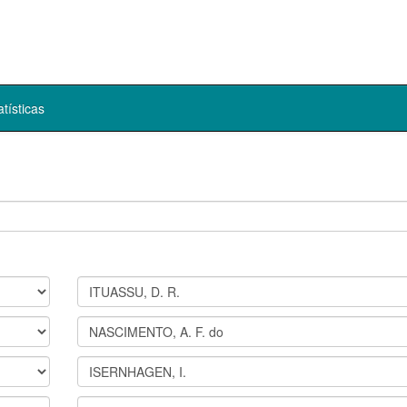
atísticas