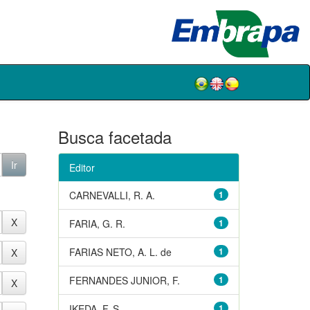
Busca facetada
Editor
CARNEVALLI, R. A.
1
FARIA, G. R.
1
FARIAS NETO, A. L. de
1
FERNANDES JUNIOR, F.
1
IKEDA, F. S.
1