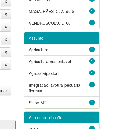
MAGALHÃES, C. A. de S.
1
VENDRUSCULO, L. G.
1
Assunto
Agricultura
1
Agricultura Sustentável
1
Agrossilvipastoril
1
Integracao lavoura-pecuaria-
1
floresta
Sinop-MT
1
Ano de publicação
2019
1