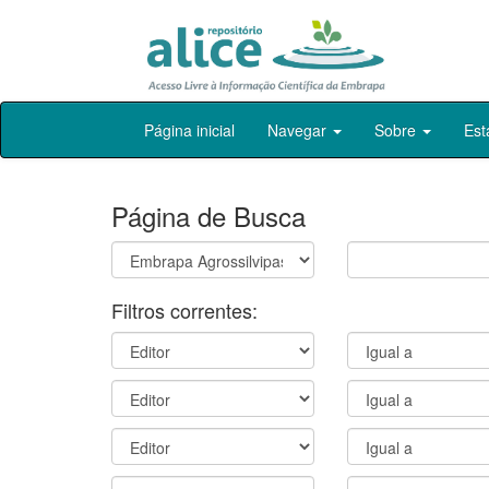
Skip
Página inicial
Navegar
Sobre
Est
navigation
Página de Busca
Filtros correntes: