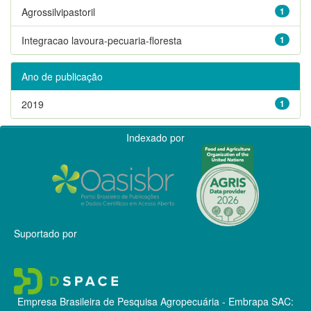
Agrossilvipastoril
1
Integracao lavoura-pecuaria-floresta
1
Ano de publicação
2019
1
Indexado por
Suportado por
Empresa Brasileira de Pesquisa Agropecuária - Embrapa
SAC: