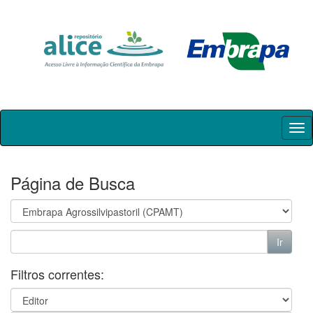
Skip
navigation
Página de Busca
Filtros correntes: