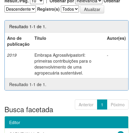
Result./Pág.
|
Ordenar por
Ordenar
Registro(s)
Resultado 1-1 de 1.
Ano de
Título
Autor(es)
publicação
2019
Embrapa Agrossilvipastoril:
-
primeiras contribuições para o
desenvolvimento de uma
agropecuária sustentável.
Resultado 1-1 de 1.
Anterior
1
Póximo
Busca facetada
Editor